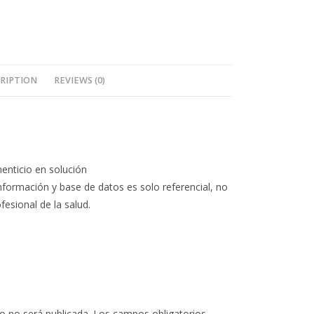
RIPTION
REVIEWS (0)
enticio en solución
nformación y base de datos es solo referencial, no
fesional de la salud.
o no será publicada.
Los campos obligatorios