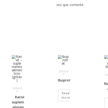
vez que comente.
Solució
n
So
Ibuprotrat
Na
Solució
n
Read
Rarivit –
more
suplemento
alimenticio