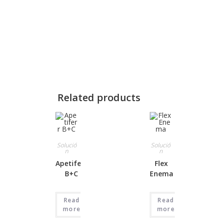
Related products
Solució
Solució
n
n
Apetiferr
Flex
B+C
Enema
Read
Read
more
more