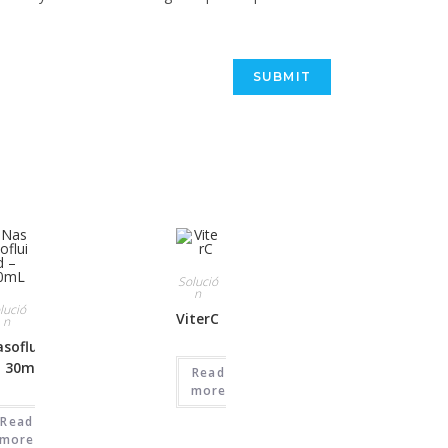
Solució
n
lució
ViterC
n
sofluid
– 30mL
Read
more
Read
more