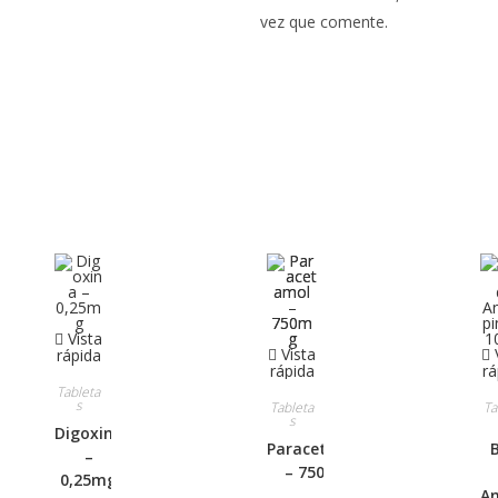
vez que comente.
Vista
Vista
V
rápida
rápida
rá
Tableta
s
Tableta
Ta
s
Digoxina
Paracetamol
B
–
– 750mg
0,25mg
An