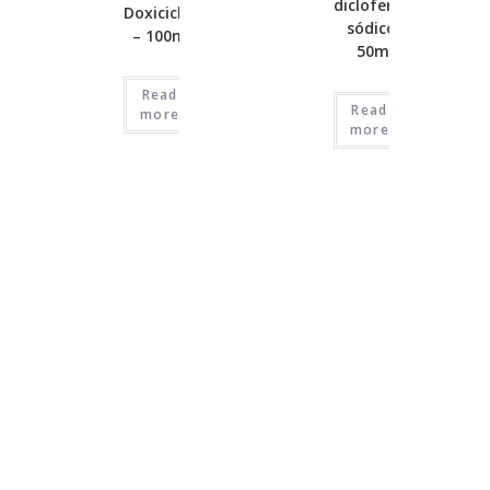
diclofenaco
Doxiciclina
sódico –
– 100mg
50mg
Read
Read
more
more