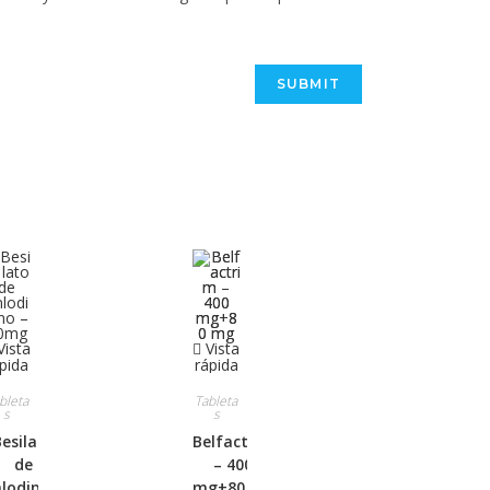
ista
Vista
pida
rápida
bleta
Tableta
s
s
esilato
Belfactrim
de
– 400
lodipino
mg+80 mg