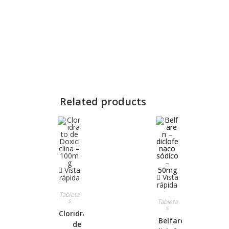
Related products
Vista
Vista
rápida
rápida
Tableta
s
Tableta
s
Cloridrato
Belfaren –
de