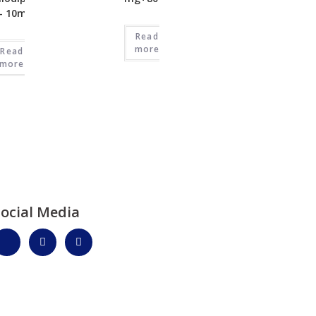
– 10mg
Read
more
Read
more
Social Media