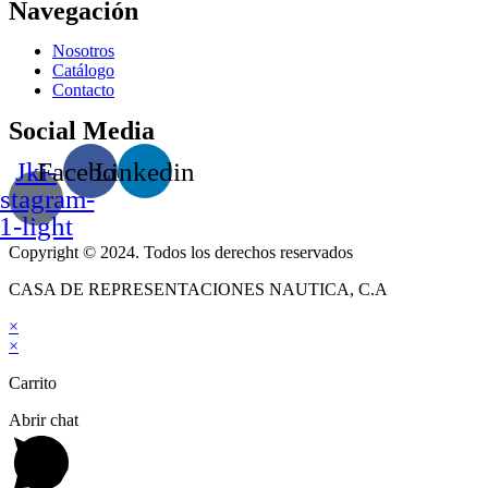
Navegación
Nosotros
Catálogo
Contacto
Social Media
Jki-
Facebook
Linkedin
nstagram-
1-light
Copyright © 2024. Todos los derechos reservados
CASA DE REPRESENTACIONES NAUTICA, C.A
×
×
Carrito
Abrir chat