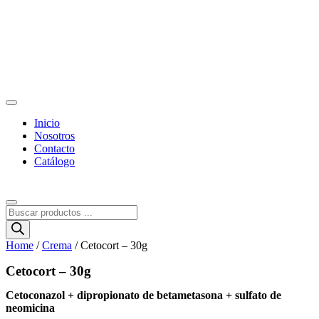
Inicio
Nosotros
Contacto
Catálogo
Búsqueda
de
productos
Home
/
Crema
/ Cetocort – 30g
Cetocort – 30g
Cetoconazol + dipropionato de betametasona + sulfato de
neomicina