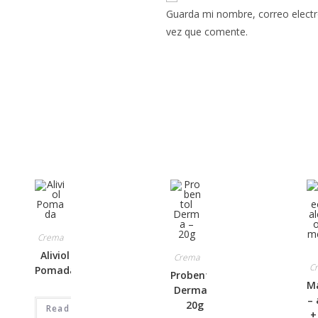
Guarda mi nombre, correo electr
vez que comente.
Crema
Aliviol
Crema
C
Pomada
Probentol
M
Derma –
– 
20g
Read
+