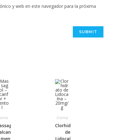
ónico y web en este navegador para la próxima
rema
Crema
assageol
Clorhidrato
alcanfor
de
 mentol
Lidocaína –