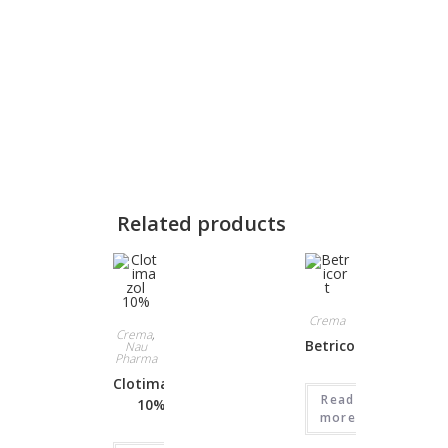
Related products
Crema
Crema
,
Betricort
Nau
Pharma
Clotimazol
Read
10%
more