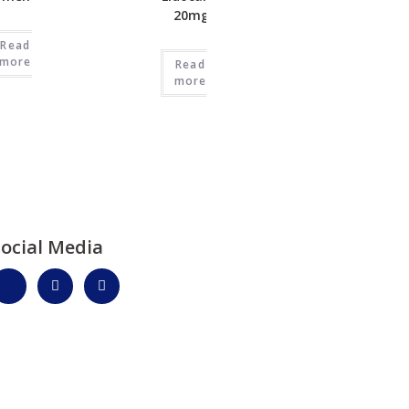
20mg/g
Read
more
Read
more
Social Media