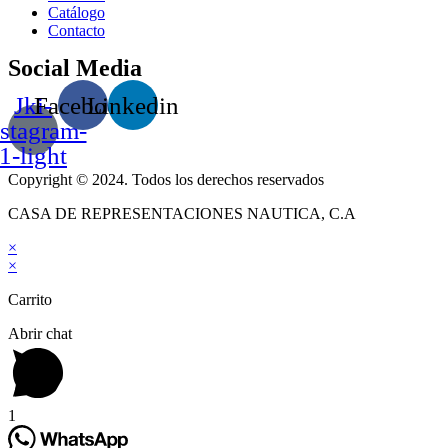
Catálogo
Contacto
Social Media
Jki-
Facebook
Linkedin
nstagram-
1-light
Copyright © 2024. Todos los derechos reservados
CASA DE REPRESENTACIONES NAUTICA, C.A
×
×
Carrito
Abrir chat
1