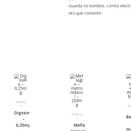
Guarda mi nombre, correo electr
vez que comente.
Tableta
s
Ta
Digoxina
Tableta
Be
s
–
0,25mg
Meflagin –
m