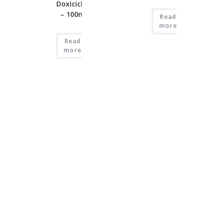
Doxiciclina
– 100mg
Read
more
Read
more