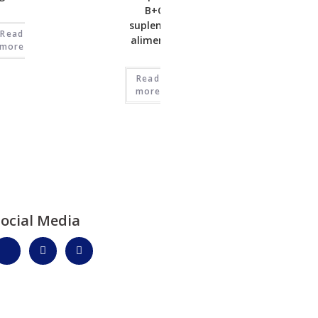
B+C –
suplemento
Read
alimenticio
more
Read
more
Social Media