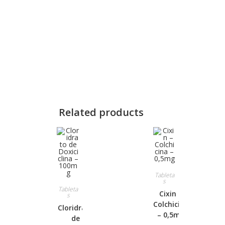
Related products
Tableta
s
Tableta
Cixin –
s
Colchicina
Cloridrato
– 0,5mg
de