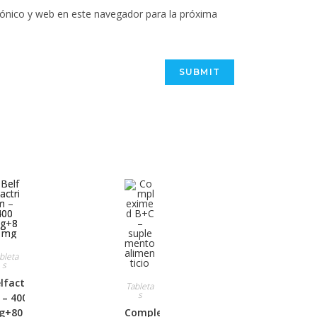
ónico y web en este navegador para la próxima
bleta
s
lfactrim
Tableta
s
– 400
g+80 mg
Compleximed