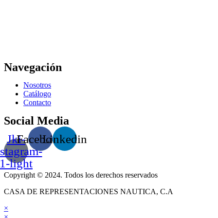
Navegación
Nosotros
Catálogo
Contacto
Social Media
Jki-
Facebook
Linkedin
nstagram-
1-light
Copyright © 2024. Todos los derechos reservados
CASA DE REPRESENTACIONES NAUTICA, C.A
×
×