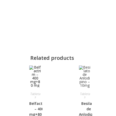
Related products
Tableta
Tableta
s
s
Belfactrim
Besilato
– 400
de
mg+80 mg
Anlodipino