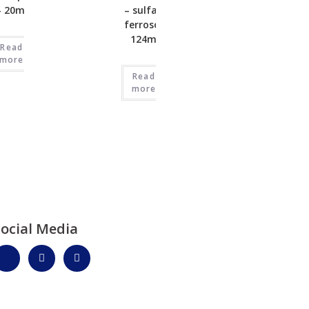
– 20mg
– sulfato
ferroso –
124mg
Read
more
Read
more
Social Media