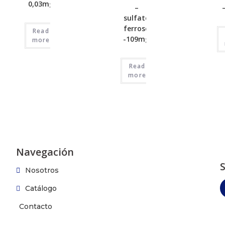
0,03mg
–
sulfato
ferroso
Read
-109mg
more
Read
more
Navegación
Nosotros
Catálogo
Contacto