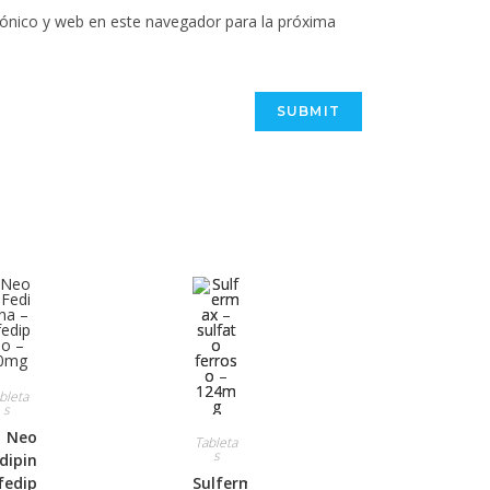
ónico y web en este navegador para la próxima
bleta
s
Neo
Tableta
s
dipina –
fedipino
Sulfermax