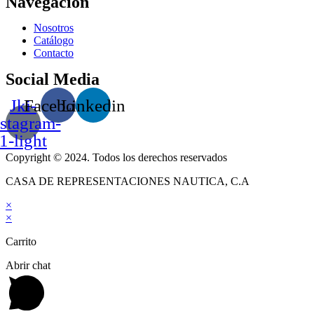
Navegación
Nosotros
Catálogo
Contacto
Social Media
Jki-
Facebook
Linkedin
nstagram-
1-light
Copyright © 2024. Todos los derechos reservados
CASA DE REPRESENTACIONES NAUTICA, C.A
×
×
Carrito
Abrir chat