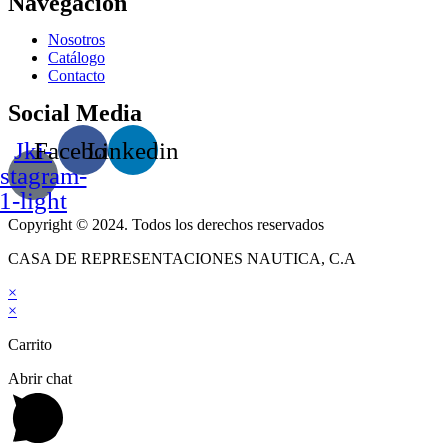
Navegación
Nosotros
Catálogo
Contacto
Social Media
Jki-
Facebook
Linkedin
nstagram-
1-light
Copyright © 2024. Todos los derechos reservados
CASA DE REPRESENTACIONES NAUTICA, C.A
×
×
Carrito
Abrir chat