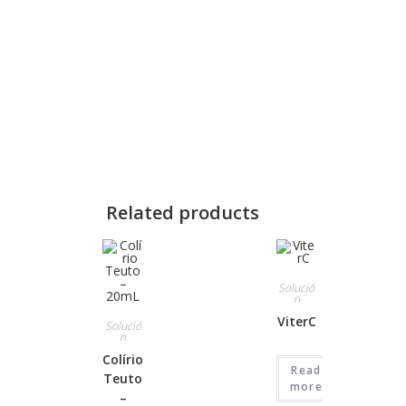
Related products
Solució
n
ViterC
Solució
n
Colírio
Read
Teuto
more
–