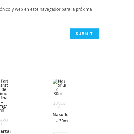
ónico y web en este navegador para la próxima
Solució
n
Nasofluid
lució
– 30mL
n
artarato