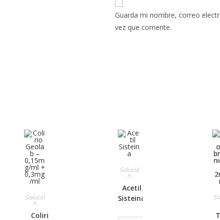
Guarda mi nombre, correo electr
vez que comente.
Solució
n
Acetil
Solució
So
Sisteina
n
Colirio
T