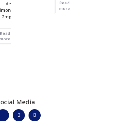
Read
de
more
imonidina
– 2mg/ml
Read
more
Social Media