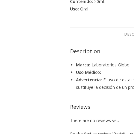
Contenido:
20mL
Uso:
Oral
DESC
Description
Marca:
Laboratorios Globo
Uso Médico:
Advertencia:
El uso de esta i
sustituye la decisión de un pro
Reviews
There are no reviews yet.
Be the first to review “Rarivit – 